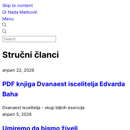
Skip to content
Dr Nada Marković
Menu
Stručni članci
април
22
,
2026
PDF knjiga Dvanaest iscelitelja Edvarda
Baha
Dvanaest iscelitelja - skup biljnih esencija
април
5
,
2026
Umiremo da bismo živeli