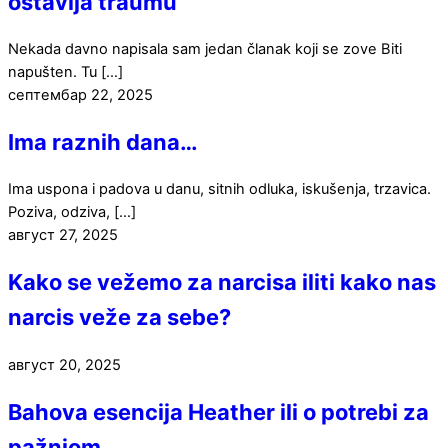
ostavlja traumu
Nekada davno napisala sam jedan članak koji se zove Biti
napušten. Tu […]
септембар
22
,
2025
Ima raznih dana…
Ima uspona i padova u danu, sitnih odluka, iskušenja, trzavica.
Poziva, odziva, […]
август
27
,
2025
Kako se vežemo za narcisa iliti kako nas
narcis veže za sebe?
август
20
,
2025
Bahova esencija Heather ili o potrebi za
pažnjom