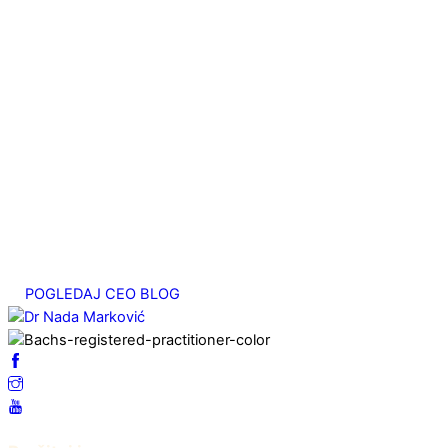
август 27, 2025
Bahova esencija Heather ili o potrebi za pažnjom
август 20, 2025
Migrena – emocionalni uzrok. Studija slučaja
јул 25, 2025
Srčani energetski centar
мај 7, 2025
POGLEDAJ CEO BLOG