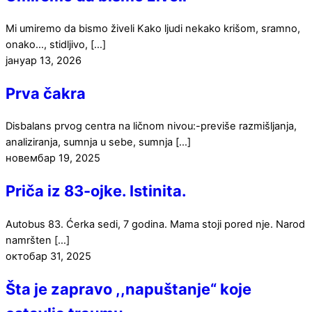
Mi umiremo da bismo živeli Kako ljudi nekako krišom, sramno,
onako…, stidljivo, […]
јануар
13
,
2026
Prva čakra
Disbalans prvog centra na ličnom nivou:-previše razmišljanja,
analiziranja, sumnja u sebe, sumnja […]
новембар
19
,
2025
Priča iz 83-ojke. Istinita.
Autobus 83. Ćerka sedi, 7 godina. Mama stoji pored nje. Narod
namršten […]
октобар
31
,
2025
Šta je zapravo ,,napuštanje“ koje