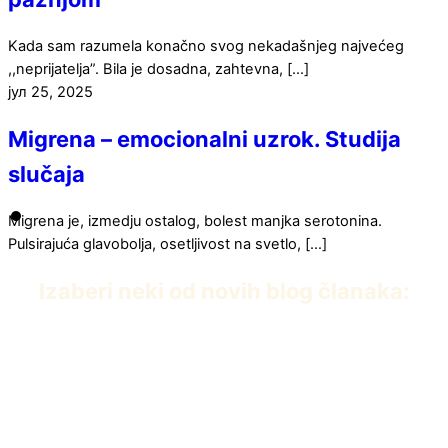
Kada sam razumela konačno svog nekadašnjeg najvećeg
,,neprijatelja”. Bila je dosadna, zahtevna, […]
јул
25
,
2025
Migrena – emocionalni uzrok. Studija
slučaja
Migrena je, izmedju ostalog, bolest manjka serotonina.
Pulsirajuća glavobolja, osetljivost na svetlo, […]
Izaberi neki od novih blog članaka:
PDF knjiga Dvanaest iscelitelja Edvarda Baha
април 22, 2026
Umiremo da bismo živeli