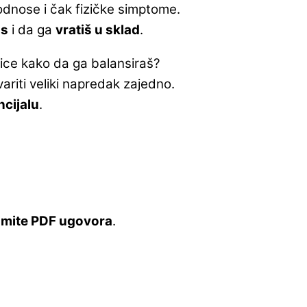
odnose i čak fizičke simptome.
ns
i da ga
vratiš u sklad
.
ice kako da ga balansiraš?
ariti veliki napredak zajedno.
ncijalu
.
mite PDF ugovora
.