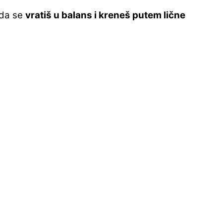
 da se
vratiš u balans i kreneš putem lične