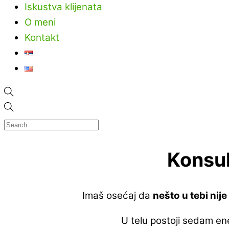
Iskustva klijenata
O meni
Kontakt
Konsul
Imaš osećaj da
nešto u tebi nij
U telu postoji sedam ene