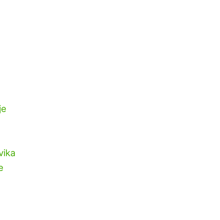
je
vika
e