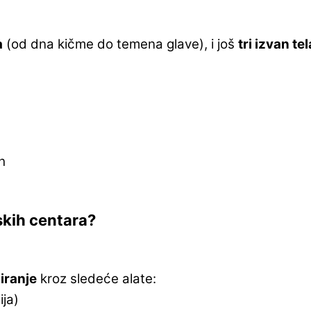
a
(od dna kičme do temena glave), i još
tri izvan tel
h
skih centara?
iranje
kroz sledeće alate:
ja)