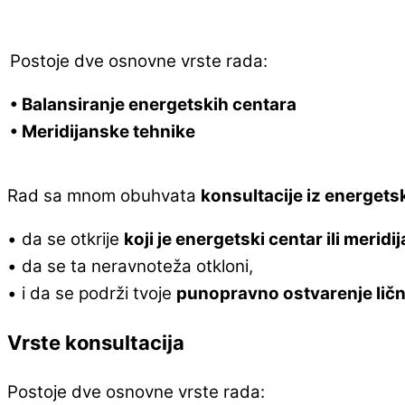
Postoje dve osnovne vrste rada:
• Balansiranje energetskih centara
• Meridijanske tehnike
Rad sa mnom obuhvata
konsultacije iz energetsk
• da se otkrije
koji je energetski centar ili merid
• da se ta neravnoteža otkloni,
• i da se podrži tvoje
punopravno ostvarenje ličn
Vrste konsultacija
Postoje dve osnovne vrste rada: