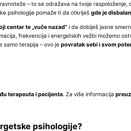
 ravnoteže – to se odražava na tvoje raspoloženje, 
ke psihologije pomaže ti da otkriješ
gde je disbala
oji centar te „vuče nazad“
i da dobiješ jasne smern
rmacija, frekvencija i energetskih vežbi možemo ostv
e samo terapija – ovo je
povratak sebi i svom pote
u terapeuta i pacijenta
. Za više informacija
preuz
ergetske psihologije?