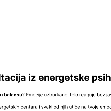
tacija iz energetske psih
e u balansu
? Emocije uzburkane, telo reaguje bez jas
rgetskih centara i svaki od njih utiče na tvoje emoci