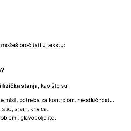
a možeš pročitati u tekstu:
e?
 fizička stanja
, kao što su:
e misli, potreba za kontrolom, neodlučnost…
stid, sram, krivica.
roblemi, glavobolje itd.