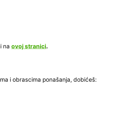
ti na
ovoj stranici
.
ama i obrascima ponašanja, dobićeš: