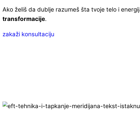
Ako želiš da dublje razumeš šta tvoje telo i energ
transformacije
.
zakaži konsultaciju