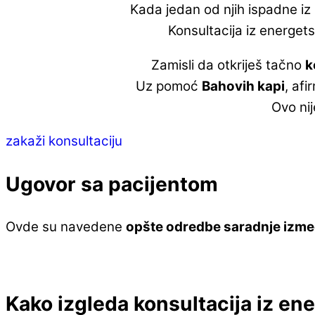
Kada jedan od njih ispadne iz
Konsultacija iz energets
Zamisli da otkriješ tačno
k
Uz pomoć
Bahovih kapi
, afi
Ovo nij
zakaži konsultaciju
Ugovor sa pacijentom
Ovde su navedene
opšte odredbe saradnje izmeđ
Kako izgleda konsultacija iz en