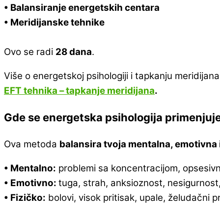
• Balansiranje energetskih centara
• Meridijanske tehnike
Ovo se radi
28 dana
.
Više o energetskoj psihologiji i tapkanju meridijan
EFT tehnika – tapkanje meridijana
.
Gde se energetska psihologija primenjuj
Ova metoda
balansira tvoja mentalna, emotivna i
• Mentalno:
problemi sa koncentracijom, opsesivn
• Emotivno:
tuga, strah, anksioznost, nesigurnost, 
• Fizičko:
bolovi, visok pritisak, upale, želudačni p