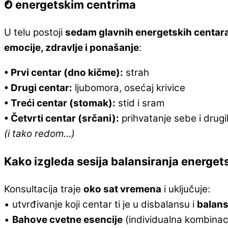
O energetskim centrima
U telu postoji
sedam glavnih energetskih centar
emocije, zdravlje i ponašanje
:
• Prvi centar (dno kičme):
strah
• Drugi centar:
ljubomora, osećaj krivice
• Treći centar (stomak):
stid i sram
• Četvrti centar (srčani):
prihvatanje sebe i drugi
(i tako redom…)
Kako izgleda sesija balansiranja energet
Konsultacija traje
oko sat vremena
i uključuje:
• utvrđivanje koji centar ti je u disbalansu i
balans
•
Bahove cvetne esencije
(individualna kombinaci