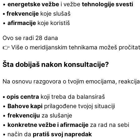
•
energetske vežbe
i vežbe
tehnologije svesti
• frekvencije
koje slušaš
•
afirmacije
koje koristiš
Ovo se radi 28 dana
👉 Više o meridijanskim tehnikama možeš pročita
Šta dobijaš nakon konsultacije?
Na osnovu razgovora o tvojim emocijama, reakcij
• opis centra
koji treba da balansiraš
•
Bahove kapi
prilagođene tvojoj situaciji
•
frekvenciju
za slušanje
•
konkretne vežbe i afirmacije
za rad na sebi
• način da
pratiš svoj napredak