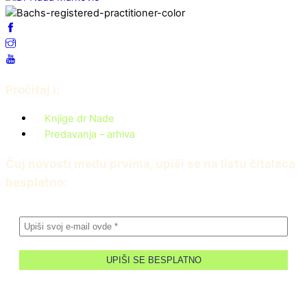
Pročitaj i:
Knjige dr Nade
Predavanja – arhiva
Čuj novosti među prvima, upiši se na listu čitalaca
besplatno: