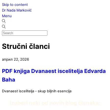
Skip to content
Dr Nada Marković
Menu
Stručni članci
април
22
,
2026
PDF knjiga Dvanaest iscelitelja Edvarda
Baha
Dvanaest iscelitelja - skup biljnih esencija
Izaberi neki od novih blog članaka: