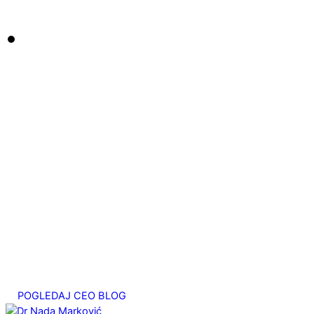
септембар 22, 2025
Kako se vežemo za narcisa iliti kako nas narcis
veže za sebe?
август 27, 2025
Bahova esencija Heather ili o potrebi za pažnjom
август 20, 2025
Migrena – emocionalni uzrok. Studija slučaja
јул 25, 2025
Srčani energetski centar
мај 7, 2025
POGLEDAJ CEO BLOG