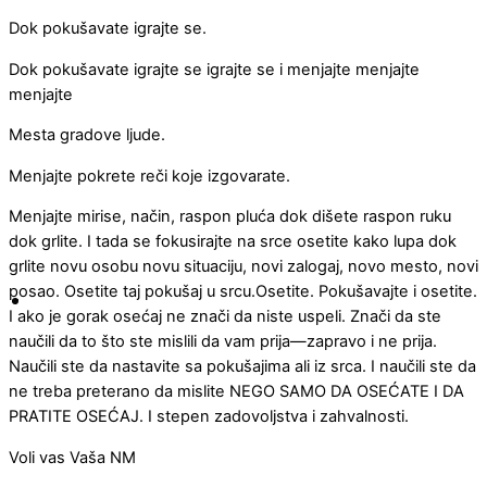
Dok pokušavate igrajte se.
Dok pokušavate igrajte se igrajte se i menjajte menjajte
menjajte
Mesta gradove ljude.
Menjajte pokrete reči koje izgovarate.
Menjajte mirise, način, raspon pluća dok dišete raspon ruku
dok grlite. I tada se fokusirajte na srce osetite kako lupa dok
grlite novu osobu novu situaciju, novi zalogaj, novo mesto, novi
posao. Osetite taj pokušaj u srcu.Osetite. Pokušavajte i osetite.
I ako je gorak osećaj ne znači da niste uspeli. Znači da ste
naučili da to što ste mislili da vam prija—zapravo i ne prija.
Naučili ste da nastavite sa pokušajima ali iz srca. I naučili ste da
ne treba preterano da mislite NEGO SAMO DA OSEĆATE I DA
PRATITE OSEĆAJ. I stepen zadovoljstva i zahvalnosti.
Voli vas Vaša NM