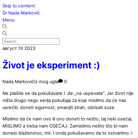
Skip to content
Dr Nada Marković
Menu
август
10
2023
Život je eksperiment :)
Nada Marković
Iz mog ugla
0
Ne plašite se da pokušavate I da ,,ne uspevate“. Jer život nije
ništa drugo nego serija pokušaja za koje mislimo da će nas
usrećiti, doneti sigurnost, smanjiti strah, obrisati suze.
Mislimo da će nam ovo ili ono doneti to nešto, taj neki osećaj.
MISLIMO a treba nam OSEĆAJ. Zamislimo nešto što bi nam
donelo blaženstvo, mir. I onda pokušavamo da to ostvarimo. I