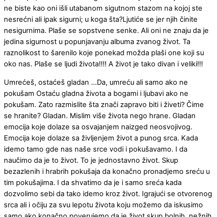
ne biste kao oni išli utabanom sigutnom stazom na kojoj ste
nesrećni ali ipak sigurni; u koga šta?Ljutiće se jer njih činite
nesigurnima. Plaše se sopstvene senke. Ali oni ne znaju da je
jedina sigurnost u popunjavanju albuma zvanog život. Ta
raznolikost to šarenilo koje ponekad možda plaši one koji su
oko nas. Plaše se ljudi života!!!! A život je tako divan i veliki!!!
Umrećeš, ostaćeš gladan …Da, umreću ali samo ako ne
pokušam Ostaću gladna života a bogami i ljubavi ako ne
pokušam. Zato razmislite šta znači zapravo biti i živeti? Čime
se hranite? Gladan. Mislim više života nego hrane. Gladan
emocija koje dolaze sa osvajanjem naizged neosvojivog.
Emocija koje dolaze sa življenjem život a punog srca. Kada
idemo tamo gde nas naše srce vodi i pokušavamo. I da
naučimo da je to život. To je jednostavno život. Skup
bezazlenih i hrabrih pokušaja da konačno pronadjemo sreću u
tim pokušajima. I da shvatimo da je i samo sreća kada
dozvolimo sebi da tako idemo kroz život. Igrajući se otvorenog
srca ali i očiju za svu lepotu života koju možemo da iskusimo
samo ako konačno poverujemo da je život skup bolnih, nežnih