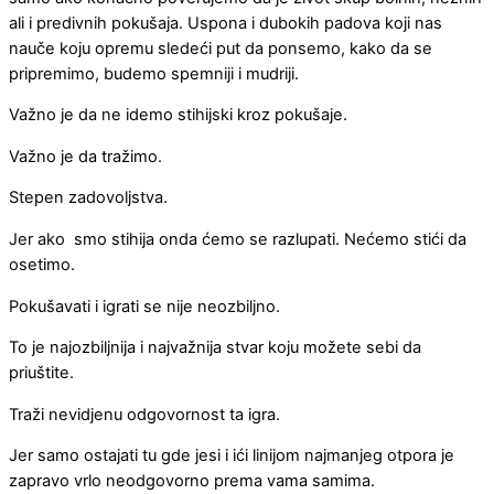
ali i predivnih pokušaja. Uspona i dubokih padova koji nas
nauče koju opremu sledeći put da ponsemo, kako da se
pripremimo, budemo spemniji i mudriji.
Važno je da ne idemo stihijski kroz pokušaje.
Važno je da tražimo.
Stepen zadovoljstva.
Jer ako smo stihija onda ćemo se razlupati. Nećemo stići da
osetimo.
Pokušavati i igrati se nije neozbiljno.
To je najozbiljnija i najvažnija stvar koju možete sebi da
priuštite.
Traži nevidjenu odgovornost ta igra.
Jer samo ostajati tu gde jesi i ići linijom najmanjeg otpora je
zapravo vrlo neodgovorno prema vama samima.