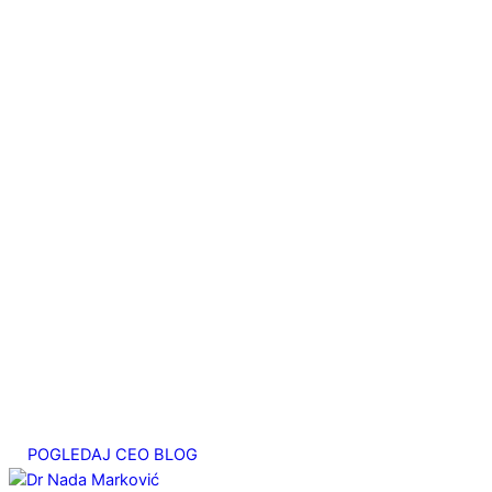
септембар 22, 2025
Kako se vežemo za narcisa iliti kako nas narcis
veže za sebe?
август 27, 2025
Bahova esencija Heather ili o potrebi za pažnjom
август 20, 2025
Migrena – emocionalni uzrok. Studija slučaja
јул 25, 2025
Srčani energetski centar
мај 7, 2025
POGLEDAJ CEO BLOG