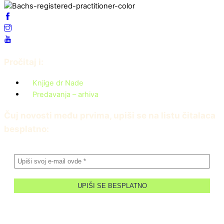
Pročitaj i:
Knjige dr Nade
Predavanja – arhiva
Čuj novosti među prvima, upiši se na listu čitalaca
besplatno: