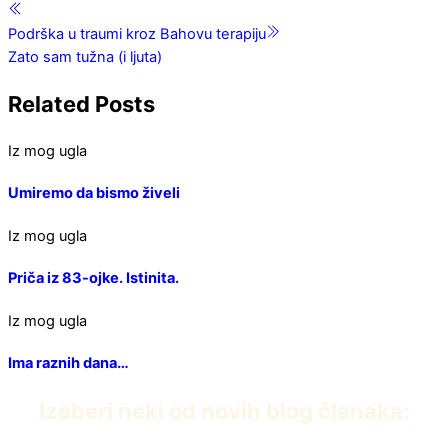
Podrška u traumi kroz Bahovu terapiju
Zato sam tužna (i ljuta)
Related Posts
Iz mog ugla
Umiremo da bismo živeli
Iz mog ugla
Priča iz 83-ojke. Istinita.
Iz mog ugla
Ima raznih dana…
Izaberi neki od novih blog članaka: