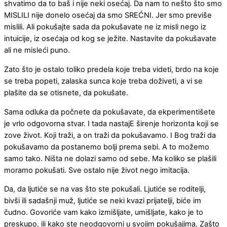
shvatimo da to baš i nije neki osećaj. Da nam to nešto što smo
MISLILI nije donelo osećaj da smo SREĆNI. Jer smo previše
mislili. Ali pokušajte sada da pokušavate ne iz misli nego iz
intuicije, iz osećaja od kog se ježite. Nastavite da pokušavate
ali ne misleći puno.
Zato što je ostalo toliko predela koje treba videti, brdo na koje
se treba popeti, zalaska sunca koje treba doživeti, a vi se
plašite da se otisnete, da pokušate.
Sama odluka da počnete da pokušavate, da ekperimentišete
je vrlo odgovorna stvar. I tada nastajE širenje horizonta koji se
zove život. Koji traži, a on traži da pokušavamo. I Bog traži da
pokušavamo da postanemo bolji prema sebi. A to možemo
samo tako. Ništa ne dolazi samo od sebe. Ma koliko se plašili
moramo pokušati. Sve ostalo nije život nego imitacija.
Da, da ljutiće se na vas što ste pokušali. Ljutiće se roditelji,
bivši ili sadašnji muž, ljutiće se neki kvazi prijatelji, biće im
čudno. Govoriće vam kako izmišljate, umišljate, kako je to
preskupo, ili kako ste neodgovorni u svojim pokušajima. Zašto