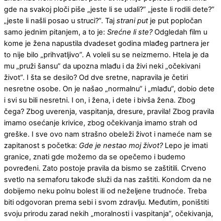
gde na svakoj ploči piše „jeste li se udali?” „jeste li rodili dete?”
„jeste li našli posao u struci?”. Taj
strani put
je put popločan
samo jednim pitanjem, a to je:
Srećne li ste?
Odgledah film u
kome je žena napustila dvadeset godina mlađeg partnera jer
to nije bilo „prihvatljivo”. A voleli su se neizmerno. Htela je da
mu „pruži šansu” da upozna mlađu i da živi neki „očekivani
život”. I šta se desilo? Od dve sretne, napravila je četiri
nesretne osobe. On je našao „normalnu” i „mlađu”, dobio dete
i svi su bili nesretni. I on, i žena, i dete i bivša žena. Zbog
čega? Zbog uverenja, vaspitanja, dresure, pravila! Zbog pravila
imamo osećanje krivice, zbog očekivanja imamo strah od
greške. I sve ovo nam strašno obeleži život i nameće nam se
zapitanost s početka:
Gde je nestao moj život?
Lepo je imati
granice, znati gde možemo da se opečemo i budemo
povređeni. Zato postoje pravila da bismo se zaštitili. Crveno
svetlo na semaforu takođe služi da nas zaštiti. Kondom da ne
dobijemo neku polnu bolest ili od neželjene trudnoće. Treba
biti odgovoran prema sebi i svom zdravlju. Međutim, poništiti
svoju prirodu zarad nekih „moralnosti i vaspitanja”, očekivanja,