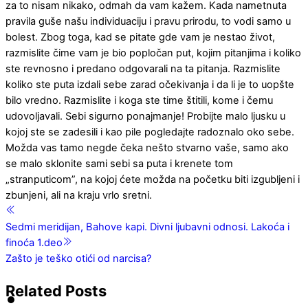
za to nisam nikako, odmah da vam kažem. Kada nametnuta
pravila guše našu individuaciju i pravu prirodu, to vodi samo u
bolest. Zbog toga, kad se pitate gde vam je nestao život,
razmislite čime vam je bio popločan put, kojim pitanjima i koliko
ste revnosno i predano odgovarali na ta pitanja. Razmislite
koliko ste puta izdali sebe zarad očekivanja i da li je to uopšte
bilo vredno. Razmislite i koga ste time štitili, kome i čemu
udovoljavali. Sebi sigurno ponajmanje! Probijte malo ljusku u
kojoj ste se zadesili i kao pile pogledajte radoznalo oko sebe.
Možda vas tamo negde čeka nešto stvarno vaše, samo ako
se malo sklonite sami sebi sa puta i krenete tom
„stranputicom”, na kojoj ćete možda na početku biti izgubljeni i
zbunjeni, ali na kraju vrlo sretni.
Sedmi meridijan, Bahove kapi. Divni ljubavni odnosi. Lakoća i
finoća 1.deo
Zašto je teško otići od narcisa?
Related Posts