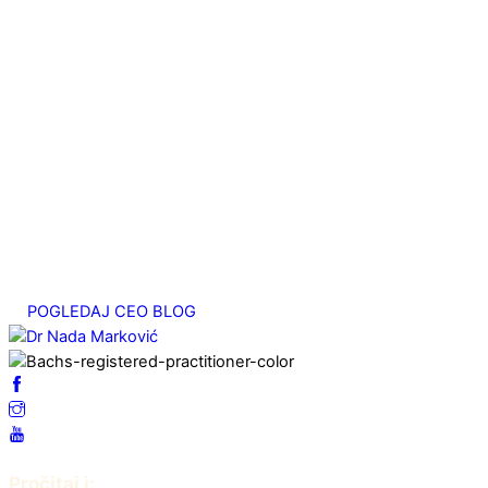
август 27, 2025
Bahova esencija Heather ili o potrebi za pažnjom
август 20, 2025
Migrena – emocionalni uzrok. Studija slučaja
јул 25, 2025
Srčani energetski centar
мај 7, 2025
POGLEDAJ CEO BLOG
Pročitaj i: