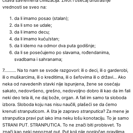
čitava savremena civilizacija. Život i osećaj unutrašnje
vrednosti se sveo na:
da li imamo posao (stalan);
da li smo se udale;
da li imamo decu;
da li imamo kuću/stan;
da li idemo na odmor dva puta godišnje;
da li se posećujemo po slavama, rođendanima,
svadbama i sahranama;
7………. Na to nam se svode razgovori: ili o deci, ili o garderobi,
ili o muškarcima, ili o kreditima, ili o šefovima ili o državi… Ako
neka od navedenih stavki nije ispunjena, žene se osećaju
sakato, nedovršeno, grešno, nedovoljno dobro ili kao da im fali
neki deo tela ili, ne daj bože, organ. A fali im samo ta sloboda
izbora. Sloboda koju nas nisu naučili, plašeći se da ćemo
krenuti stranputicom. A šta je zapravo
stranputica
? Za mene je
stranputica pravi put iako ima neku lošu konotaciju. To je samo
STRANI PUT. STRANPUTICA. To ne znači biti probisvet. To
znači kao neki nepoznat put. Put koji nije popločan pravilima