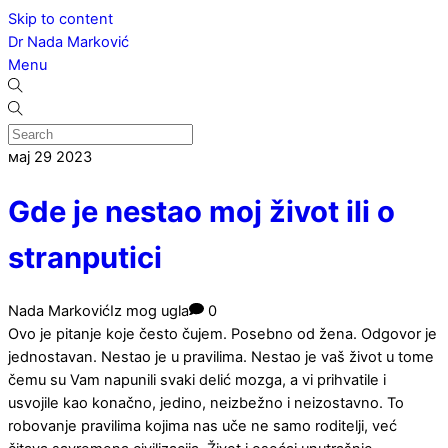
Skip to content
Dr Nada Marković
Menu
мај
29
2023
Gde je nestao moj život ili o
stranputici
Nada Marković
Iz mog ugla
0
Ovo je pitanje koje često čujem. Posebno od žena. Odgovor je
jednostavan. Nestao je u pravilima. Nestao je vaš život u tome
čemu su Vam napunili svaki delić mozga, a vi prihvatile i
usvojile kao konačno, jedino, neizbežno i neizostavno. To
robovanje pravilima kojima nas uče ne samo roditelji, već