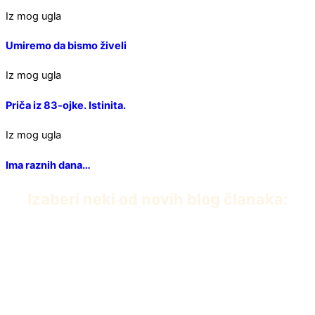
Iz mog ugla
Umiremo da bismo živeli
Iz mog ugla
Priča iz 83-ojke. Istinita.
Iz mog ugla
Ima raznih dana…
Izaberi neki od novih blog članaka:
PDF knjiga Dvanaest iscelitelja Edvarda Baha
април 22, 2026
Umiremo da bismo živeli