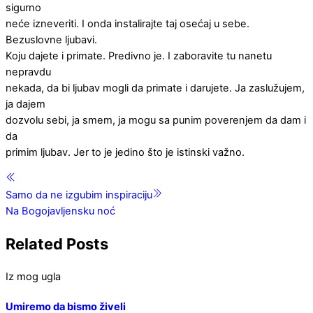
sigurno
neće izneveriti. I onda instalirajte taj osećaj u sebe.
Bezuslovne ljubavi.
Koju dajete i primate. Predivno je. I zaboravite tu nanetu
nepravdu
nekada, da bi ljubav mogli da primate i darujete. Ja zaslužujem,
ja dajem
dozvolu sebi, ja smem, ja mogu sa punim poverenjem da dam i
da
primim ljubav. Jer to je jedino što je istinski važno.
Samo da ne izgubim inspiraciju
Na Bogojavljensku noć
Related Posts
Iz mog ugla
Umiremo da bismo živeli