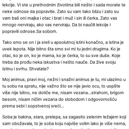
lekcije. Vi ste u prethodnim životima bili nešto i sada morate te
neke odnose da popravite. Zato su vam tako blizu i zato su
vam baš oni majka i otac i brat i muž i sin ili ćerka. Zato vas
mnogo nerviraju, ako vas nerviraju. Da bi naučili lekcije i
popravili odnose.Sa sobom.
Tako smo se on i ja sreli u apsolutnoj istini konačno, a istina je
uvek lepota. Nije bitno šta smo svi mi tu jedni drugima. Ko je
otac, ko je on, ko je mama, ko je ćerka, to su sve duše. Koje
treba da prođu neka iskustva i nešto nauče. Da žive svoju
istinu i svrhu. Shvatate?
Moj animus, pravi moj, nežni i snažni animus je tu, mi ulazimo u
tu sobu na spratu, nije važno što se nije javio ocu, to uopšte
više nije bitno, ne dotiče me, nisam vezana…strahom, brigom
besom, nisam ničim vezana do slobodom i odgovornošću
prema sebi i sopstvenoj sreći…
Soba je bakina, stara, prelepa, sa zagasito zelenim ležajem koji
sam obožavala, to je soba koju najviše volim iako je više nema,