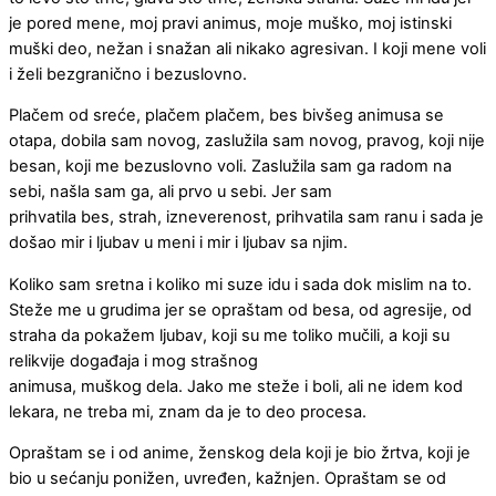
je pored mene, moj pravi animus, moje muško, moj istinski
muški deo, nežan i snažan ali nikako agresivan. I koji mene voli
i želi bezgranično i bezuslovno.
Plačem od sreće, plačem plačem, bes bivšeg animusa se
otapa, dobila sam novog, zaslužila sam novog, pravog, koji nije
besan, koji me bezuslovno voli. Zaslužila sam ga radom na
sebi, našla sam ga, ali prvo u sebi. Jer sam
prihvatila bes, strah, izneverenost, prihvatila sam ranu i sada je
došao mir i ljubav u meni i mir i ljubav sa njim.
Koliko sam sretna i koliko mi suze idu i sada dok mislim na to.
Steže me u grudima jer se opraštam od besa, od agresije, od
straha da pokažem ljubav, koji su me toliko mučili, a koji su
relikvije događaja i mog strašnog
animusa, muškog dela. Jako me steže i boli, ali ne idem kod
lekara, ne treba mi, znam da je to deo procesa.
Opraštam se i od anime, ženskog dela koji je bio žrtva, koji je
bio u sećanju ponižen, uvređen, kažnjen. Opraštam se od