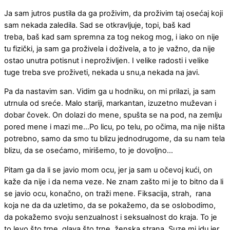
Ja sam jutros pustila da ga proživim, da proživim taj osećaj koji
sam nekada zaledila. Sad se otkravljuje, topi, baš kad
treba, baš kad sam spremna za tog nekog mog, i iako on nije
tu fizički, ja sam ga proživela i doživela, a to je važno, da nije
ostao unutra potisnut i neproživljen. I velike radosti i velike
tuge treba sve proživeti, nekada u snu,a nekada na javi.
Pa da nastavim san. Vidim ga u hodniku, on mi prilazi, ja sam
utrnula od sreće. Malo stariji, markantan, izuzetno muževan i
dobar čovek. On dolazi do mene, spušta se na pod, na zemlju
pored mene i mazi me…Po licu, po telu, po očima, ma nije ništa
potrebno, samo da smo tu blizu jednodrugome, da su nam tela
blizu, da se osećamo, mirišemo, to je dovoljno…
Pitam ga da li se javio mom ocu, jer ja sam u očevoj kući, on
kaže da nije i da nema veze. Ne znam zašto mi je to bitno da li
se javio ocu, konačno, on traži mene. Fiksacija, strah, rana
koja ne da da uzletimo, da se pokažemo, da se oslobodimo,
da pokažemo svoju senzualnost i seksualnost do kraja. To je
to levo što trne, glava što trne, ženska strana. Suze mi idu jer