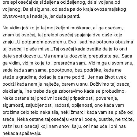
prelepi osećaj da si željena od željenog, da si voljena od
voljenog. Da si sigurna, od sada pa do kraja ovozemaljskog
bivstvovanja i nadalje, jer duša pamti.
Ne vidim još ko je taj moj željeni muškarac, ali ga osećam,
znam taj osećaj, taj prelepi osećaj spajanja dve duše koje
znaju…U potpunom poverenju. Evo i sad me potpuno obuzima
taj osećaj i plače mi se…Taj osećaj kada osetite da je to on i
date sebi dozvolu…Ma nema tu dozvole, prepuštate se…Sada
ga vidim, vidim ko je to i presrećna sam…Vidim ga u svom snu,
sada kada sam sama, poootpuno, bez podrške, kada me
steže u grudima, došao je da me podrži. Jer nas život uvek
podrži kada nam je najteže, barem u snu. Doživimo taj osećaj
olakšanja, i ne treba da ga zaboravimo kada se probudimo.
Neka ostane taj predivni osećaj pripadnosti, poverenja,
sigurnosti, zaljubljenosti, radosti, opijenosti, ono kada vam
prožima celo telo neka sila, neki žmarci, kada vam se plače od
sreće. Neka ostane taj osećaj u vama i posle, pustite, ne trčite,
važni su ti osećaji koji nam snovi šalju, oni nas uče i oni nas
nekada spašavaju.