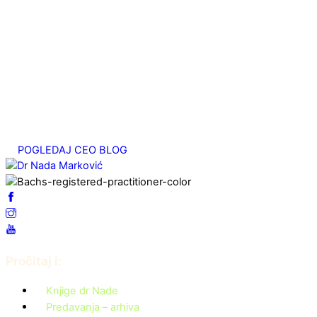
август 20, 2025
Migrena – emocionalni uzrok. Studija slučaja
јул 25, 2025
Srčani energetski centar
мај 7, 2025
POGLEDAJ CEO BLOG
Pročitaj i:
Knjige dr Nade
Predavanja – arhiva