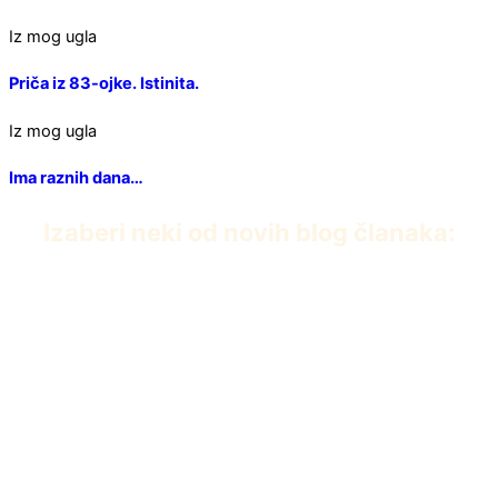
Iz mog ugla
Priča iz 83-ojke. Istinita.
Iz mog ugla
Ima raznih dana…
Izaberi neki od novih blog članaka:
PDF knjiga Dvanaest iscelitelja Edvarda Baha
април 22, 2026
Umiremo da bismo živeli
април 5, 2026
Prva čakra