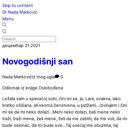
Skip to content
Dr Nada Marković
Menu
децембар
31
2021
Novogodišnji san
Nada Marković
Iz mog ugla
0
Odlomak iz knjige Oslobođena
Ležala sam u spavaćoj sobi, čini mi se, ja, Lara, ovakva, iako
kratko ošišana, ali veoma ženstvena, u pidžami…Izvirujem i čini
mi se da mi neko dolazi…Meni neko dolazi, baš mene neko
traži, traži mene, želi mene, želi da me zaštiti, da me voli, da mi
bude oslonac, da mi bude sve…Taj osećaj me obuzima, taj