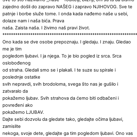
zajedno došli do zapravo NAŠEG i zapravo NJIHOVOG. Sve te
patnje i borbe služe tome. I onda kada nađemo naše u sebi,
dolaze nam i naša bića. Prava
naša. Zaista naša. I živimo naš pravi život.
**************************************************************
Ono kada se dve osobe prepoznaju. I gledaju. I znaju. Gledao
me je tim
pogledom ljubavi. I ja njega. To je bio pogled iz srca. Srca
oslobođenog
od straha. Gledali smo se i plakali. I te suze su spirale i
poslednje ostatke
svih nepravdi, svih brodoloma, svega što nas je gušilo i
zatvaralo da
pokažemo ljubav. Svih strahova da ćemo biti odbačeni i
povređeni ako
pokažemo LJUBAV.
Dajte sebi dozvolu da gledate tako, gledajte očima ljubavi,
zamislite
nekoga, svoje dete, gledajte ga tim pogledom ljubavi. Ono vas