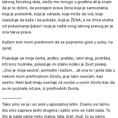
takvog ženskog dela, steže me mnogo u grudima ali ja znam
da je to dobro, da postajem prava žena koja je samostalna,
koja je pobednik, koja je odrasla, koja može da voli, koja
zaslužuje da kaže i da pokaže, koja je ŽENA, a ne žrtva straha
od pokazivanja ljubavi i koja je našla svog takvog pravog jer je
ona takva prava.
Kažem tom mom predivnom da se popnemo gore u sobu, na
sprat.
Pojavljuje se moja ćerka, anđeo, pratilac, ratni drug, podrška,
trči kroz hodnike, pokazuje mi stalno koliko je život prelep.
,,Ovo je moja sestra“, pomislim i kažem… ali ona to i jeste bila u
nekom mom prethodnom životu, ja je tako osećam, kao
sestru. Neki ljudi imaju osećaje za osobe u ovom životu kao da
su im poznate od pre, iz prethodnih života.
—————
Tako smo se ja i on sreli u apsolutnoj istini. Znamo svi tačno
šta smo zapravo jedni drugima i zašto smo se našli sada. To
što je sada vama neko mama, tata, brat, muž, to su samo