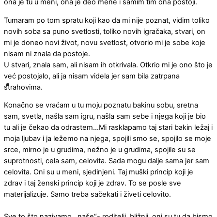
ona je tu u meni, ona je deo mene i samim tim ona postoji.
Tumaram po tom spratu koji kao da mi nije poznat, vidim toliko
novih soba sa puno svetlosti, toliko novih igračaka, stvari, on
mi je doneo novi život, novu svetlost, otvorio mi je sobe koje
nisam ni znala da postoje.
U stvari, znala sam, ali nisam ih otkrivala. Otkrio mi je ono što je
već postojalo, ali ja nisam videla jer sam bila zatrpana
strahovima.
Konačno se vraćam u tu moju poznatu bakinu sobu, sretna
sam, svetla, našla sam igru, našla sam sebe i njega koji je bio
tu ali je čekao da odrastem…Mi rasklapamo taj stari bakin ležaj i
moja ljubav i ja ležemo na njega, spojili smo se, spojilo se moje
srce, mirno je u grudima, nežno je u grudima, spojile su se
suprotnosti, cela sam, celovita. Sada mogu dalje sama jer sam
celovita. Oni su u meni, sjedinjeni. Taj muški princip koji je
zdrav i taj ženski princip koji je zdrav. To se posle sve
materijalizuje. Samo treba sačekati i živeti celovito.
Sve to što nazivamo ,,naše“- roditelji, bližnji, oni su tu da bismo