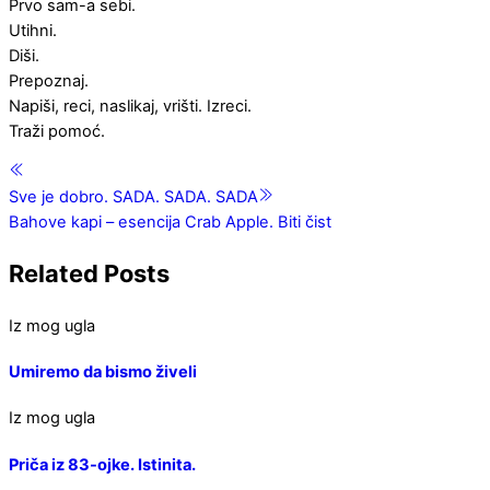
Prvo sam-a sebi.
Utihni.
Diši.
Prepoznaj.
Napiši, reci, naslikaj, vrišti. Izreci.
Traži pomoć.
Sve je dobro. SADA. SADA. SADA
Bahove kapi – esencija Crab Apple. Biti čist
Related Posts
Iz mog ugla
Umiremo da bismo živeli
Iz mog ugla
Priča iz 83-ojke. Istinita.