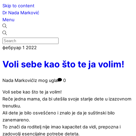
Skip to content
Dr Nada Marković
Menu
фебруар
1
2022
Voli sebe kao što te ja volim!
Nada Marković
Iz mog ugla
0
Voli sebe kao što te ja volim!
Reče jedna mama, da bi utešila svoje starije dete u izazovnom
trenutku.
Ali dete je bilo osvešćeno i znalo je da je suštinski bilo
zanemareno.
To znači da roditelj nije imao kapacitet da vidi, prepozna i
zadovolji esencijalne potrebe deteta.