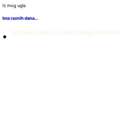
Iz mog ugla
Ima raznih dana…
Izaberi neki od novih blog članaka:
PDF knjiga Dvanaest iscelitelja Edvarda Baha
април 22, 2026
Umiremo da bismo živeli
април 5, 2026
Prva čakra
јануар 13, 2026
Priča iz 83-ojke. Istinita.