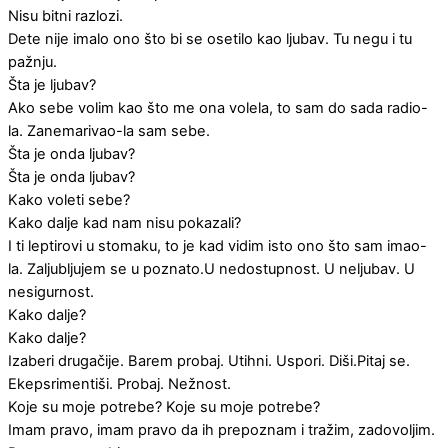
Nisu bitni razlozi.
Dete nije imalo ono što bi se osetilo kao ljubav. Tu negu i tu
pažnju.
Šta je ljubav?
Ako sebe volim kao što me ona volela, to sam do sada radio-
la. Zanemarivao-la sam sebe.
Šta je onda ljubav?
Šta je onda ljubav?
Kako voleti sebe?
Kako dalje kad nam nisu pokazali?
I ti leptirovi u stomaku, to je kad vidim isto ono što sam imao-
la. Zaljubljujem se u poznato.U nedostupnost. U neljubav. U
nesigurnost.
Kako dalje?
Kako dalje?
Izaberi drugačije. Barem probaj. Utihni. Uspori. Diši.Pitaj se.
Ekepsrimentiši. Probaj. Nežnost.
Koje su moje potrebe? Koje su moje potrebe?
Imam pravo, imam pravo da ih prepoznam i tražim, zadovoljim.