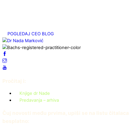
јул 25, 2025
Srčani energetski centar
мај 7, 2025
POGLEDAJ CEO BLOG
Pročitaj i:
Knjige dr Nade
Predavanja – arhiva
Čuj novosti među prvima, upiši se na listu čitalaca
besplatno: