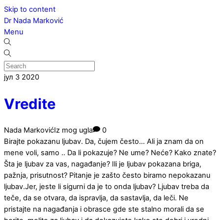
Skip to content
Dr Nada Marković
Menu
јул
3
2020
Vredite
Nada Marković
Iz mog ugla
0
Birajte pokazanu ljubav. Da, čujem često… Ali ja znam da on
mene voli, samo .. Da li pokazuje? Ne ume? Neće? Kako znate?
Šta je ljubav za vas, nagađanje? Ili je ljubav pokazana briga,
pažnja, prisutnost? Pitanje je zašto često biramo nepokazanu
ljubav.Jer, jeste li sigurni da je to onda ljubav? Ljubav treba da
teče, da se otvara, da ispravlja, da sastavlja, da leči. Ne
pristajte na nagađanja i obrasce gde ste stalno morali da se