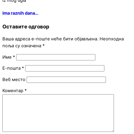
Iz mog ugla
Ima raznih dana…
Оставите одговор
Ваша адреса е-поште неће бити објављена.
Неопходна
поља су означена
*
Име
*
Е-пошта
*
Веб место
Коментар
*