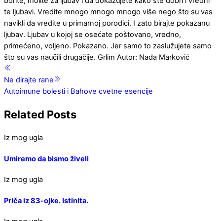
borite, molite za ljubav i da dokazujete kako ste dobri i vredni
te ljubavi. Vredite mnogo mnogo mnogo više nego što su vas
navikli da vredite u primarnoj porodici. I zato birajte pokazanu
ljubav. Ljubav u kojoj se osećate poštovano, vredno,
primećeno, voljeno. Pokazano. Jer samo to zaslužujete samo
što su vas naučili drugačije. Grlim Autor: Nada Marković
Ne dirajte rane
Autoimune bolesti i Bahove cvetne esencije
Related Posts
Iz mog ugla
Umiremo da bismo živeli
Iz mog ugla
Priča iz 83-ojke. Istinita.