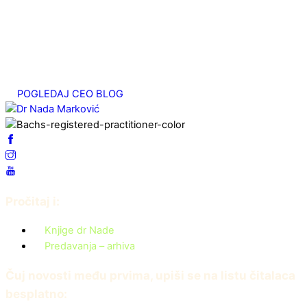
јул 25, 2025
Srčani energetski centar
мај 7, 2025
POGLEDAJ CEO BLOG
Pročitaj i:
Knjige dr Nade
Predavanja – arhiva
Čuj novosti među prvima, upiši se na listu čitalaca
besplatno: