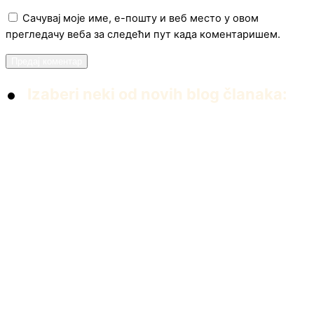
Сачувај моје име, е-пошту и веб место у овом
прегледачу веба за следећи пут када коментаришем.
Izaberi neki od novih blog članaka:
PDF knjiga Dvanaest iscelitelja Edvarda Baha
април 22, 2026
Umiremo da bismo živeli
април 5, 2026
Prva čakra
јануар 13, 2026
Priča iz 83-ojke. Istinita.