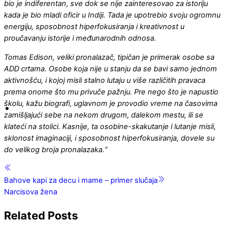
bio je indiferentan, sve dok se nije zainteresovao za istoriju
kada je bio mladi oficir u Indiji. Tada je upotrebio svoju ogromnu
energiju, sposobnost hiperfokusiranja i kreativnost u
proučavanju istorije i međunarodnih odnosa.
Tomas Edison, veliki pronalazač, tipičan je primerak osobe sa
ADD crtama. Osobe koja nije u stanju da se bavi samo jednom
aktivnošću, i kojoj misli stalno lutaju u više različitih pravaca
prema onome što mu privuče pažnju. Pre nego što je napustio
školu, kažu biografi, uglavnom je provodio vreme na časovima
zamišljajući sebe na nekom drugom, dalekom mestu, ili se
klateći na stolici. Kasnije, ta osobine-skakutanje i lutanje misli,
sklonost imaginaciji, i sposobnost hiperfokusiranja, dovele su
do velikog broja pronalazaka.“
Bahove kapi za decu i mame – primer slučaja
Narcisova žena
Related Posts