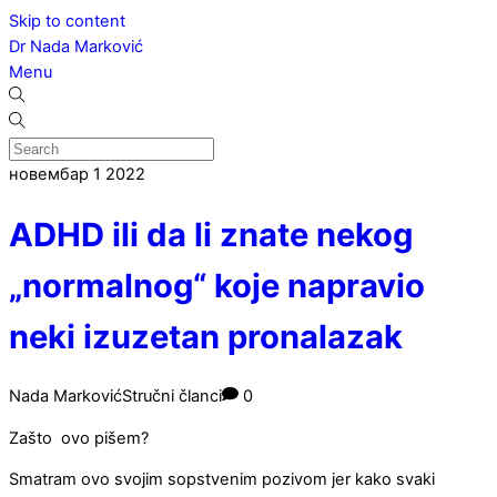
Skip to content
Dr Nada Marković
Menu
новембар
1
2022
ADHD ili da li znate nekog
„normalnog“ koje napravio
neki izuzetan pronalazak
Nada Marković
Stručni članci
0
Zašto ovo pišem?
Smatram ovo svojim sopstvenim pozivom jer kako svaki