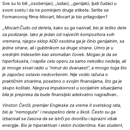
Sve su to bili ,,osobenjaci, ,,ludaci, ,,genijalci, ljudi čudaci u
svom svetu i da ne pominjem druge etikete. Setite se
Formanovog filma-Mocart, Mocart je bio prilagodjen?
,,
Mocart:Čudo od deteta, kako su ga nazivali, bio je teško dete
za podizanje. Iako je jedan od najvećih kompozitora svih
vremena, njegov sklop ADD osobina ga je činio genijalnim, sa
jedne strane, ali i gubitnikom sa druge strane. Umro je u
srednjim tridesetim kao siromašan čovek. Mogao je da se
hiperfokusira, i napiše celu operu za samo nekoliko nedelja, ali
je mnoge stvari radio u “minut do dvanaest”, a mnogo toga što
je započeo ostavio nedovršenim. Nije vodio računa o
praktičnim stvarima, posebno o svojim finansijama, što ga je
skupo koštalo. Njegova impulsivnost u socijalnim situacijama
bila je prepreka da bude finansijski adekvatno nagrađivan..
Vinston Čerčil, premijer Engleske za vreme II svetskog rata,
bio je “nemoguće” i neuspešno dete u školi. Često su ga
izbacivali sa časova da se istrči po dvorištu i isprazni višak
energije. Bio je hiperaktivan i sklon incidentima. Kao student,