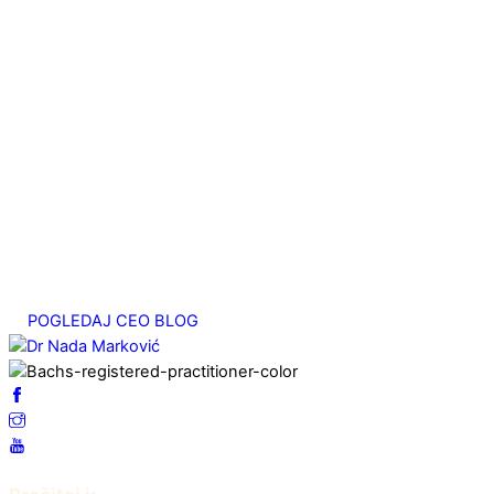
август 27, 2025
Bahova esencija Heather ili o potrebi za pažnjom
август 20, 2025
Migrena – emocionalni uzrok. Studija slučaja
јул 25, 2025
Srčani energetski centar
мај 7, 2025
POGLEDAJ CEO BLOG