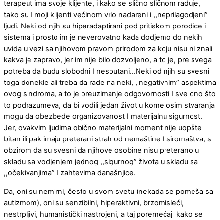
terapeut ima svoje klijente, i kako se slično sličnom raduje,
tako su I moji klijenti većinom vrlo nadareni i ,,neprilagodjeni”
ljudi. Neki od njih su hiperadaptirani pod pritiskom porodice i
sistema i prosto im je neverovatno kada dodjemo do nekih
uvida u vezi sa njihovom pravom prirodom za koju nisu ni znali
kakva je zapravo, jer im nije bilo dozvoljeno, a to je, pre svega
potreba da budu slobodni I nesputani…Neki od njih su svesni
toga donekle ali treba da rade na neki, ,,negativnim” aspektima
ovog sindroma, a to je preuzimanje odgovornosti I sve ono što
to podrazumeva, da bi vodili jedan život u kome osim stvaranja
mogu da obezbede organizovanost I materijalnu sigurnost.
Jer, ovakvim ljudima obično materijalni moment nije uopšte
bitan ili pak imaju preterani strah od nemaštine I siromaštva, s
obzirom da su svesni da njihove osobine nisu preterano u
skladu sa vodjenjem jednog ,,sigurnog” života u skladu sa
,,očekivanjima” I zahtevima današnjice.
Da, oni su nemirni, često u svom svetu (nekada se pomeša sa
autizmom), oni su senzibilni, hiperaktivni, brzomisleći,
nestrpljivi, humanistički nastrojeni, a taj poremećaj kako se