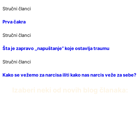
Stručni članci
Prva čakra
Stručni članci
Šta je zapravo ,,napuštanje“ koje ostavlja traumu
Stručni članci
Kako se vežemo za narcisa iliti kako nas narcis veže za sebe?
Izaberi neki od novih blog članaka:
PDF knjiga Dvanaest iscelitelja Edvarda Baha
април 22, 2026
Umiremo da bismo živeli