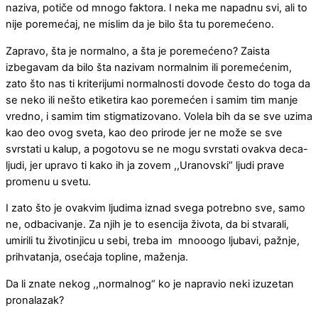
naziva, potiče od mnogo faktora. I neka me napadnu svi, ali to
nije poremećaj, ne mislim da je bilo šta tu poremećeno.
Zapravo, šta je normalno, a šta je poremećeno? Zaista
izbegavam da bilo šta nazivam normalnim ili poremećenim,
zato što nas ti kriterijumi normalnosti dovode često do toga da
se neko ili nešto etiketira kao poremećen i samim tim manje
vredno, i samim tim stigmatizovano. Volela bih da se sve uzima
kao deo ovog sveta, kao deo prirode jer ne može se sve
svrstati u kalup, a pogotovu se ne mogu svrstati ovakva deca-
ljudi, jer upravo ti kako ih ja zovem ,,Uranovski“ ljudi prave
promenu u svetu.
I zato što je ovakvim ljudima iznad svega potrebno sve, samo
ne, odbacivanje. Za njih je to esencija života, da bi stvarali,
umirili tu životinjicu u sebi, treba im mnooogo ljubavi, pažnje,
prihvatanja, osećaja topline, maženja.
Da li znate nekog ,,normalnog“ ko je napravio neki izuzetan
pronalazak?