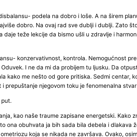
 u disbalansu- podela na dobro i loše. A na širem p
ajviše dobro. Na ovaj rad sve dublji i dublji. Zato š
daje teže lekcije da bismo ušli u zdravlje i harmonij
lansu- konzervativnost, kontrola. Nemogućnost pre
duvek. I ne da mi da probijem tu ljusku. Da otpust
ala kako me nešto od gore pritiska. Sedmi centar, 
život i prepuštanje njegovom toku je fenomenalna st
 put.
ćanja, kao naše traume zapisane energetski. Kako z
što ona obuhvata ja bih sada bila debela i dlakava 
ndometriozu koja se nikada ne završava. Ovako, osi