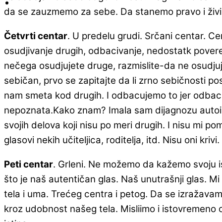
da se zauzmemo za sebe. Da stanemo pravo i živim
Četvrti centar
. U predelu grudi. Srčani centar. Ce
osudjivanje drugih, odbacivanje, nedostatk povere
nečega osudjujete druge, razmislite-da ne osudjuje
sebičan, prvo se zapitajte da li zrno sebičnosti po
nam smeta kod drugih. I odbacujemo to jer odbacuje
nepoznata.Kako znam? Imala sam dijagnozu autoimu
svojih delova koji nisu po meri drugih. I nisu mi po
glasovi nekih učiteljica, roditelja, itd. Nisu oni kri
Peti centar
. Grleni. Ne možemo da kažemo svoju ist
što je naš autentičan glas. Naš unutrašnji glas. Mi 
tela i uma. Trećeg centra i petog. Da se izražavam
kroz udobnost našeg tela. Misliimo i istovremeno o