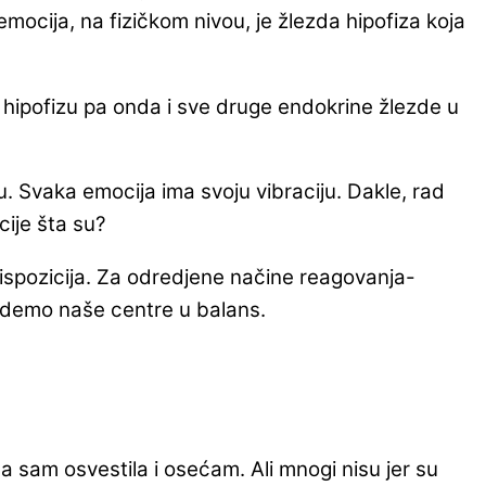
mocija, na fizičkom nivou, je žlezda hipofiza koja
a hipofizu pa onda i sve druge endokrine žlezde u
u. Svaka emocija ima svoju vibraciju. Dakle, rad
cije šta su?
dispozicija. Za odredjene načine reagovanja-
vedemo naše centre u balans.
sam osvestila i osećam. Ali mnogi nisu jer su