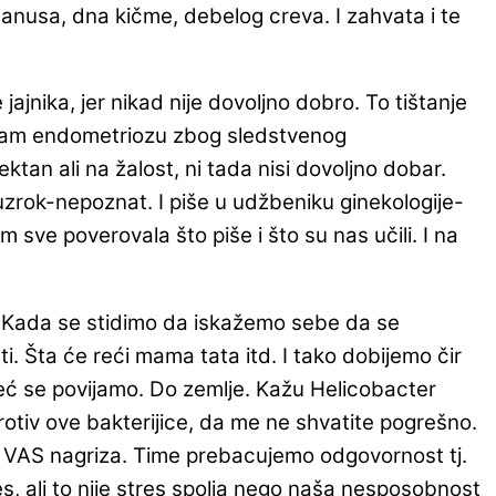
u anusa, dna kičme, debelog creva. I zahvata i te
jnika, jer nikad nije dovoljno dobro. To tištanje
la sam endometriozu zbog sledstvenog
ktan ali na žalost, ni tada nisi dovoljno dobar.
rok-nepoznat. I piše u udžbeniku ginekologije-
 sve poverovala što piše i što su nas učili. I na
. Kada se stidimo da iskažemo sebe da se
 Šta će reći mama tata itd. I tako dobijemo čir
eć se povijamo. Do zemlje. Kažu Helicobacter
rotiv ove bakterijice, da me ne shvatite pogrešno.
a VAS nagriza. Time prebacujemo odgovornost tj.
, ali to nije stres spolja nego naša nesposobnost