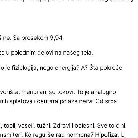
još ne. Sa prosekom 9,94.
ze u pojednim delovima našeg tela.
 je fiziologija, nego energija? A? Šta pokreće
orišta, meridijani su tokovi. To je analogno i
ih spletova i centara polaze nervi. Od srca
topli, veseli, tužni. Zdravi i bolesni. Sve to čini
ransmiteri. Ko reguliše rad hormona? Hipofiza. U