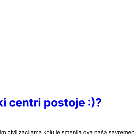
 centri postoje :)?
m civilizacijama koju je smenila ova naša savremena