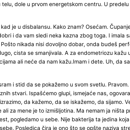
je u telu, dole u prvom energetskom centru. U predel
 kad je u disbalansu. Kako znam? Osećam. Čupanje ja
o dobri i da vam sledi neka kazna zbog toga. I ima
. Pošto nikada nisi dovoljno dobar, onda budeš perfe
o, cista se smanjivala. A za endometriozu kažu uz
cijama ali neće da nam kažu.Imam i dete. Uh, da sam
sram i stid da se pokažemo u svom svetlu. Pravom
h stvari. Ispašćemo glupi, ismejaće nas, ogovarati.
zrazimo, da kažemo, da se iskažemo, da sijamo. V
 ali za mene je to izmišljotina. Ma nemam ja ništa p
t, pogledamo u sebe. Nije bakterija ta jedina koj
e. Posledica čira je ono što se opšte naziva stres