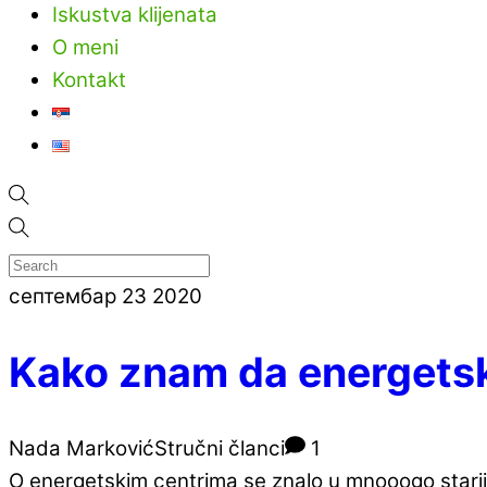
Iskustva klijenata
O meni
Kontakt
септембар
23
2020
Kako znam da energetski
Nada Marković
Stručni članci
1
O energetskim centrima se znalo u mnooogo stariji