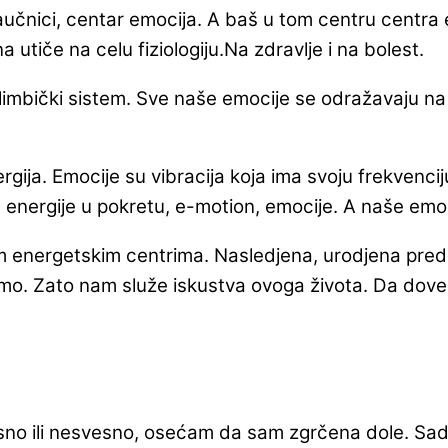
učnici, centar emocija. A baš u tom centru centra e
 utiče na celu fiziologiju.Na zdravlje i na bolest.
e limbički sistem. Sve naše emocije se odražavaju n
gija. Emocije su vibracija koja ima svoju frekvencij
od energije u pokretu, e-motion, emocije. A naše emo
šim energetskim centrima. Nasledjena, urodjena pre
iramo. Zato nam služe iskustva ovoga života. Da do
o ili nesvesno, osećam da sam zgrčena dole. Sada 