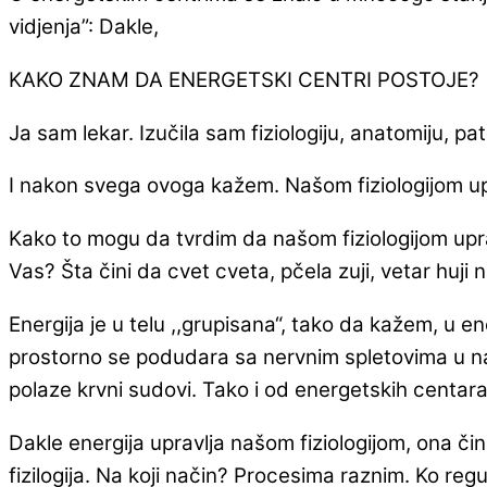
vidjenja”: Dakle,
KAKO ZNAM DA ENERGETSKI CENTRI POSTOJE?
Ja sam lekar. Izučila sam fiziologiju, anatomiju, pa
I nakon svega ovoga kažem. Našom fiziologijom upr
Kako to mogu da tvrdim da našom fiziologijom uprav
Vas? Šta čini da cvet cveta, pčela zuji, vetar huji 
Energija je u telu ,,grupisana“, tako da kažem, u en
prostorno se podudara sa nervnim spletovima u naš
polaze krvni sudovi. Tako i od energetskih centara
Dakle energija upravlja našom fiziologijom, ona čini d
fizilogija. Na koji način? Procesima raznim. Ko reg