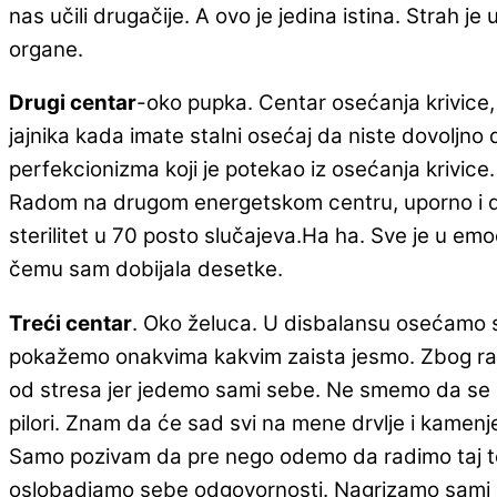
nas učili drugačije. A ovo je jedina istina. Strah 
organe.
Drugi centar
-oko pupka. Centar osećanja krivice,
jajnika kada imate stalni osećaj da niste dovoljn
perfekcionizma koji je potekao iz osećanja krivice
Radom na drugom energetskom centru, uporno i dug
sterilitet u 70 posto slučajeva.Ha ha. Sve je u emo
čemu sam dobijala desetke.
Treći centar
. Oko želuca. U disbalansu osećamo 
pokažemo onakvima kakvim zaista jesmo. Zbog razni
od stresa jer jedemo sami sebe. Ne smemo da se i
pilori. Znam da će sad svi na mene drvlje i kamenje
Samo pozivam da pre nego odemo da radimo taj tes
oslobadjamo sebe odgovornosti. Nagrizamo sami seb