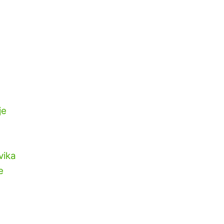
je
vika
e