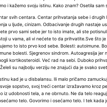
o i kažemo svoju istinu. Kako znam? Osetila sam s
ntar svih centara. Centar prihvatanja sebe i drugih
nja u ljude, cinizam. Odbacivanje drugih nastaje u
te prvo sami sebe jer to isto imate, ali ste potisn
stoji u vama, ali vi nećete to da prihvatite.Sve što
mo to isto prvo kod sebe. Bolesti: autoimune. Boles
ne bolesti. Sjegrenov sindrom. Autoagresija jer ni
mogli kortikosteroidi. Već rad na sebi. Duboko prihva
vi. Želeli su najbolju verziju ne znajući da je svako sv
inu kad je u disbalansu. Ili malo pričamo zamuckuje
svoje sopstvo, svoj treći centar izražavamo kroz pet
o iz udobnosti tela, a ne obrnuto. Ne da telo reagu
sećamo telo. Govorimo i osećamo telo. I tek kada j