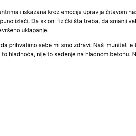
trima i iskazana kroz emocije upravlja čitavom našom
uno izleči. Da skloni fizički šta treba, da smanji vel
Savršeno uklapanje.
a prihvatimo sebe mi smo zdravi. Naš imunitet je tad
to hladnoća, nije to sedenje na hladnom betonu. Ne