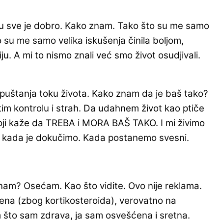
lanu sve je dobro. Kako znam. Tako što su me samo
to su me samo velika iskušenja činila boljom,
u. A mi to nismo znali već smo život osudjivali.
puštanja toku života. Kako znam da je baš tako?
im kontrolu i strah. Da udahnem život kao ptiče
koji kaže da TREBA i MORA BAŠ TAKO. I mi živimo
var kada je dokučimo. Kada postanemo svesni.
nam? Osećam. Kao što vidite. Ovo nije reklama.
žena (zbog kortikosteroida), verovatno na
m što sam zdrava, ja sam osvešćena i sretna.