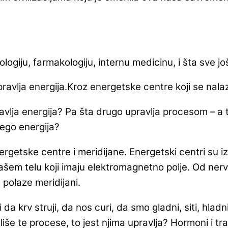
tologiju, farmakologiju, internu medicinu, i šta sve 
avlja energija.Kroz energetske centre koji se nala
lja energija? Pa šta drugo upravlja procesom – a to
nego energija?
ergetske centre i meridijane. Energetski centri su izv
em telu koji imaju elektromagnetno polje. Od nervn
 polaze meridijani.
a krv struji, da nos curi, da smo gladni, siti, hladni, 
uliše te procese, to jest njima upravlja? Hormoni i t