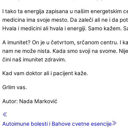
I tako ta energija zapisana u našim energetskim cen
medicina ima svoje mesto. Da zaleči ali ne i da potp
Hvala i medicini ali hvala i energiji. Samo kažem. 
A imunitet? On je u četvrtom, srčanom centru. I kad
nam ne može nista. Kada smo svoji na svome. Nije 
čini naš imunitet zdravim.
Kad vam doktor ali i pacijent kaže.
Grlim vas.
Autor: Nada Marković
Autoimune bolesti i Bahove cvetne esencije