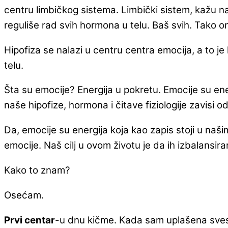
centru limbičkog sistema. Limbički sistem, kažu na
reguliše rad svih hormona u telu. Baš svih. Tako ona
Hipofiza se nalazi u centru centra emocija, a to j
telu.
Šta su emocije? Energija u pokretu. Emocije su ener
naše hipofize, hormona i čitave fiziologije zavisi 
Da, emocije su energija koja kao zapis stoji u na
emocije. Naš cilj u ovom životu je da ih izbalans
Kako to znam?
Osećam.
Prvi centar
-u dnu kičme. Kada sam uplašena svesn