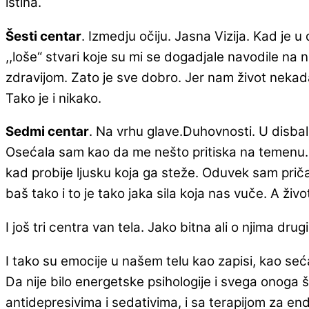
istina.
Šesti centar
. Izmedju očiju. Jasna Vizija. Kad je
,,loše“ stvari koje su mi se dogadjale navodile na n
zdravijom. Zato je sve dobro. Jer nam život nekada 
Tako je i nikako.
Sedmi centar
. Na vrhu glave.Duhovnosti. U disba
Osećala sam kao da me nešto pritiska na temenu. O
kad probije ljusku koja ga steže. Oduvek sam prič
baš tako i to je tako jaka sila koja nas vuče. A 
I još tri centra van tela. Jako bitna ali o njima drugi
I tako su emocije u našem telu kao zapisi, kao se
Da nije bilo energetske psihologije i svega onoga 
antidepresivima i sedativima, i sa terapijom za e