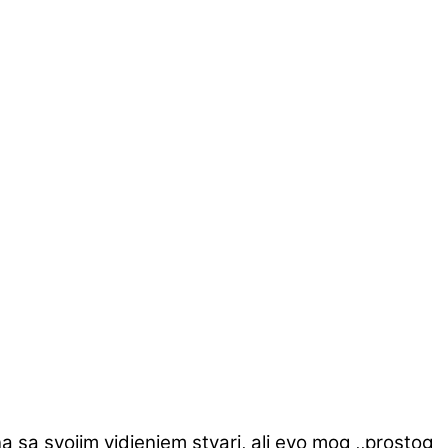
 sa svojim vidjenjem stvari, ali evo mog ,,prostog