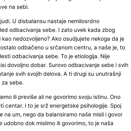
ve na sebi.
 ljudi. U disbalansu nastaje nemilosrdno
sled odbacivanja sebe. I zato uvek kada zbog
uli kao nedozvoljeno? Ako osudjujete nekoga da je
 je ostalo odbačeno u srčanom centru, a naše je, to
ti odbacivanja sebe. To je etiologija. Nije
si dovoljno dobar. Surovo odbacivanje sebe i svih
tanje svih svojih delova. A ti drugi su unutrašnji
et za sebe.
mo ili previše ali ne govorimo svoju istinu. Ono
i centar. I to je srž energetske psihologije. Spoj
je na um, nego da balansiramo naše misli i govor
e udobno dok mislimo ili govorimo, to je naša