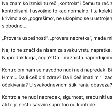
Ne znam ko izmisli tu reč „kontrola“ i čemu ta reč 
kontrolisani. I usvojimo to kao normalno. I ta ko
krivimo ako „pogrešimo“, ne uklopimo se u ustroje
slobodno…
„Provera uspešnosti“, „provera napretka”, mada mi 
Ne, to ne znači da nisam za svaku vrstu napretka.A
Napredak koga, čega? Da li mi zaista napredujemo
Kontrolom nam se navodno nudi neki napredak. Biti 
Hmm… Da li ćeš biti zdrav? Da li ćeš imati mir i zad
očekivanja? U svakodnevnom štikliranju obaveza
Kontrola ne nudi napredak, sigurnost, sreću niti 
ali to je nešto sasvim suprotno od kontrole.