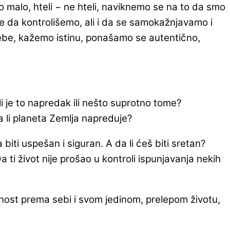
po malo, hteli − ne hteli, naviknemo se na to da smo
e da kontrolišemo, ali i da se samokažnjavamo i
sebe, kažemo istinu, ponašamo se autentično,
i je to napredak ili nešto suprotno tome?
 li planeta Zemlja napreduje?
iti uspešan i siguran. A da li ćeš biti sretan?
a ti život nije prošao u kontroli ispunjavanja nekih
rnost prema sebi i svom jedinom, prelepom životu,