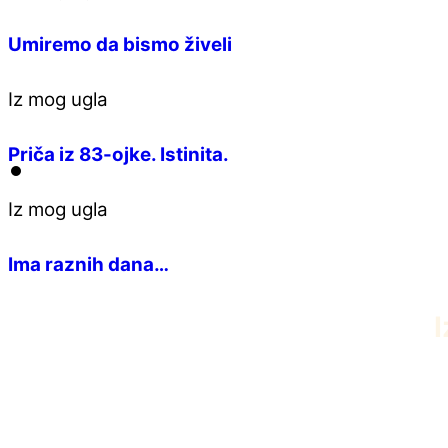
Umiremo da bismo živeli
Iz mog ugla
Priča iz 83-ojke. Istinita.
Iz mog ugla
Ima raznih dana…
I
PDF knjiga Dvanaest iscelitelja Edvarda 
април 22, 2026