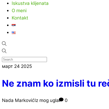
Iskustva klijenata
O meni
Kontakt
март
24
2025
Ne znam ko izmisli tu re
Nada Marković
Iz mog ugla
0