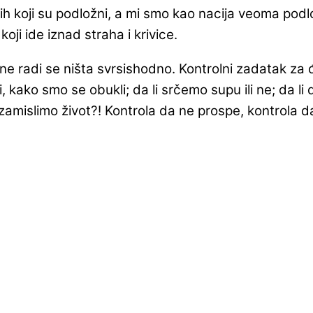
 koji su podložni, a mi smo kao nacija veoma podložni
koji ide iznad straha i krivice.
ne radi se ništa svrsishodno. Kontrolni zadatak za đ
kako smo se obukli; da li srčemo supu ili ne; da li 
mislimo život?! Kontrola da ne prospe, kontrola da 