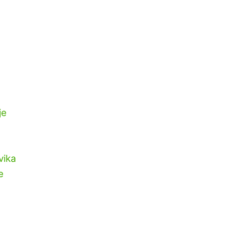
je
vika
e