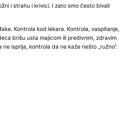
 i strahu i krivici. I zato smo često bivali
ake. Kontrola kod lekara. Kontrola, vaspitanje,
deca brišu usta majicom ili predivnim, zdravim
ne isprlja, kontrola da ne kaže nešto „ružno“.