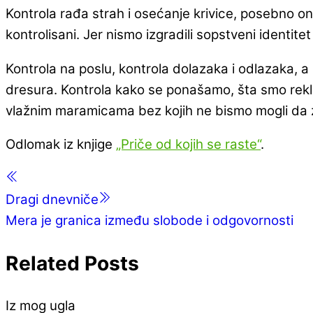
Kontrola rađa strah i osećanje krivice, posebno onih
kontrolisani. Jer nismo izgradili sopstveni identitet 
Kontrola na poslu, kontrola dolazaka i odlazaka, a 
dresura. Kontrola kako se ponašamo, šta smo rekli, 
vlažnim maramicama bez kojih ne bismo mogli da za
Odlomak iz knjige
„Priče od kojih se raste“
.
Dragi dnevniče
Mera je granica između slobode i odgovornosti
Related Posts
Iz mog ugla