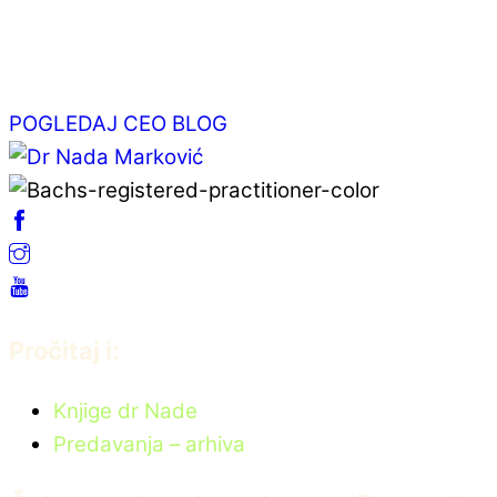
Srčani energetski centar
мај 7, 2025
POGLEDAJ CEO BLOG
Pročitaj i:
Knjige dr Nade
Predavanja – arhiva