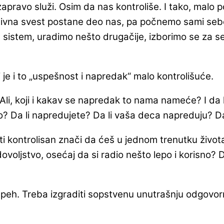
zapravo služi. Osim da nas kontroliše. I tako, malo 
lektivna svest postane deo nas, pa počnemo sami seb
n sistem, uradimo nešto drugačije, izborimo se za 
je i to „uspešnost i napredak“ malo kontrolišuće.
li, koji i kakav se napredak to nama nameće? I da l
? Da li napredujete? Da li vaša deca napreduju? Da
kontrolisan znači da ćeš u jednom trenutku života b
ovoljstvo, osećaj da si radio nešto lepo i korisno? D
?
uspeh. Treba izgraditi sopstvenu unutrašnju odgovo