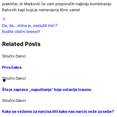
praktičar, dr Marković će vam preporučiti najbolju kombinaciju
Bahovih kapi koja je namenjena lično vama!
Da, da,…istina je, zaslužili ste!
Budite obični breee!!!
Related Posts
Stručni članci
Prva čakra
Stručni članci
Šta je zapravo ,,napuštanje“ koje ostavlja traumu
Stručni članci
Kako se vežemo za narcisa iliti kako nas narcis veže za sebe?