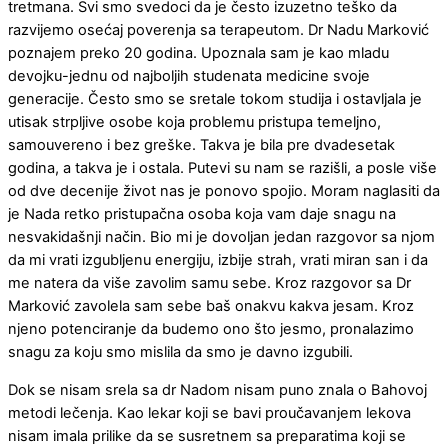
tretmana. Svi smo svedoci da je često izuzetno teško da
razvijemo osećaj poverenja sa terapeutom. Dr Nadu Marković
poznajem preko 20 godina. Upoznala sam je kao mladu
devojku-jednu od najboljih studenata medicine svoje
generacije. Često smo se sretale tokom studija i ostavljala je
utisak strpljive osobe koja problemu pristupa temeljno,
samouvereno i bez greške. Takva je bila pre dvadesetak
godina, a takva je i ostala. Putevi su nam se razišli, a posle više
od dve decenije život nas je ponovo spojio. Moram naglasiti da
je Nada retko pristupačna osoba koja vam daje snagu na
nesvakidašnji način. Bio mi je dovoljan jedan razgovor sa njom
da mi vrati izgubljenu energiju, izbije strah, vrati miran san i da
me natera da više zavolim samu sebe. Kroz razgovor sa Dr
Marković zavolela sam sebe baš onakvu kakva jesam. Kroz
njeno potenciranje da budemo ono što jesmo, pronalazimo
snagu za koju smo mislila da smo je davno izgubili.
Dok se nisam srela sa dr Nadom nisam puno znala o Bahovoj
metodi lečenja. Kao lekar koji se bavi proučavanjem lekova
nisam imala prilike da se susretnem sa preparatima koji se