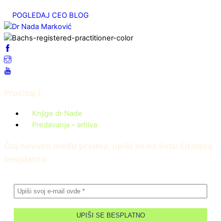
мај 7, 2025
POGLEDAJ CEO BLOG
Pročitaj i:
Knjige dr Nade
Predavanja – arhiva
Čuj novosti među prvima, upiši se na listu čitalaca
besplatno: