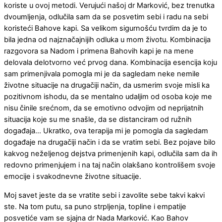
koriste u ovoj metodi. Verujući našoj dr Marković, bez trenutka
dvoumljenja, odlučila sam da se posvetim sebi i radu na sebi
koristeći Bahove kapi. Sa velikom sigurnošću tvrdim da je to
bila jedna od najznačajnijih odluka u mom životu. Kombinacija
razgovora sa Nadom i primena Bahovih kapi je na mene
delovala delotvorno već prvog dana. Kombinacija esencija koju
sam primenjivala pomogla mi je da sagledam neke nemile
životne situacije na drugačiji način, da usmerim svoje misli ka
pozitivnom ishodu, da se mentalno udaljim od osoba koje me
nisu činile srećnom, da se emotivno odvojim od neprijatnih
situacija koje su me snašle, da se distanciram od ružnih
događaja… Ukratko, ova terapija mi je pomogla da sagledam
događaje na drugačiji način i da se vratim sebi. Bez pojave bilo
kakvog neželjenog dejstva primenjenih kapi, odlučila sam da ih
redovno primenjujem i na taj način olakšano kontrolišem svoje
emocije i svakodnevne životne situacije.
Moj savet jeste da se vratite sebi i zavolite sebe takvi kakvi
ste. Na tom putu, sa puno strpljenja, topline i empatije
posvetiće vam se sjajna dr Nada Marković. Kao Bahov