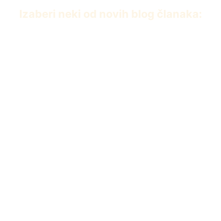
Izaberi neki od novih blog članaka:
PDF knjiga Dvanaest iscelitelja Edvarda Baha
април 22, 2026
Umiremo da bismo živeli
април 5, 2026
Prva čakra
јануар 13, 2026
Priča iz 83-ojke. Istinita.
новембар 19, 2025
Šta je zapravo ,,napuštanje“ koje ostavlja traumu