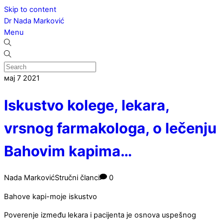
Skip to content
Dr Nada Marković
Menu
мај
7
2021
Iskustvo kolege, lekara,
vrsnog farmakologa, o lečenju
Bahovim kapima…
Nada Marković
Stručni članci
0
Bahove kapi-moje iskustvo
Poverenje između lekara i pacijenta je osnova uspešnog