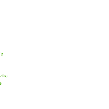
je
vika
e