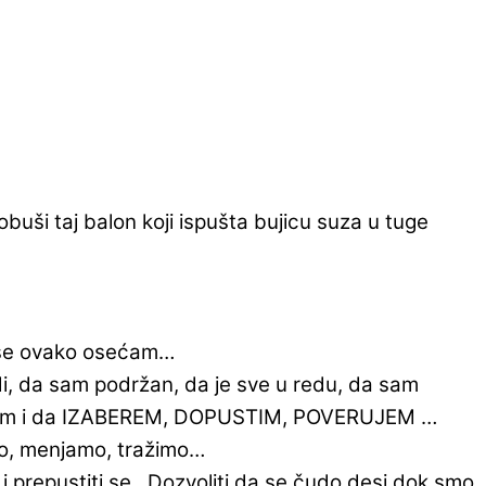
buši taj balon koji ispušta bujicu suza u tuge
a se ovako osećam…
di, da sam podržan, da je sve u redu, da sam
vestim i da IZABEREM, DOPUSTIM, POVERUJEM …
mo, menjamo, tražimo…
i prepustiti se…Dozvoliti da se čudo desi dok smo