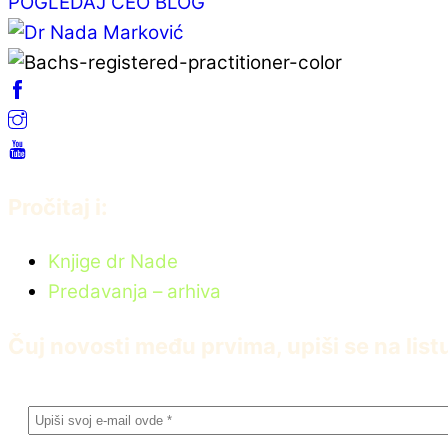
POGLEDAJ CEO BLOG
Pročitaj i:
Knjige dr Nade
Predavanja – arhiva
Čuj novosti među prvima, upiši se na list