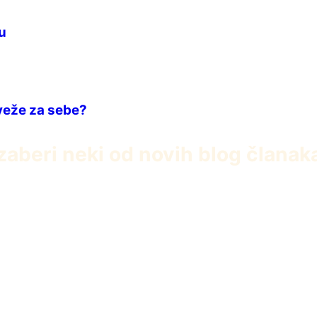
u
 veže za sebe?
zaberi neki od novih blog članak
Baha