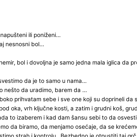
apušteni ili poniženi…
taj nesnosni bol…
mir, bol i dovoljna je samo jedna mala iglica da pro
svestimo da je to samo u nama…
mo nešto da uradimo, barem da …
boko prihvatam sebe i sve one koji su doprineli d
oka, vrh ključne kosti, a zatim i grudni koš, gru
kada to izaberem i kad dam šansu sebi to da os
ožemo da biramo, da menjamo osećaje, da se kreće
mo strah i kontrolu…Bezbedno je otpustiti taj grč 