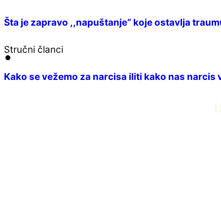
Šta je zapravo ,,napuštanje“ koje ostavlja traum
Stručni članci
Kako se vežemo za narcisa iliti kako nas narcis
I
PDF knjiga Dvanaest iscelitelja Edvarda 
април 22, 2026
Umiremo da bismo živeli
април 5, 2026