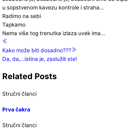
u sopstvenom kavezu kontrole i straha…
Radimo na sebi
Tapkamo
Nema više tog trenutka izlaza uvek ima…
Kako može biti dosadno???
Da, da,…istina je, zaslužili ste!
Related Posts
Stručni članci
Prva čakra
Stručni članci