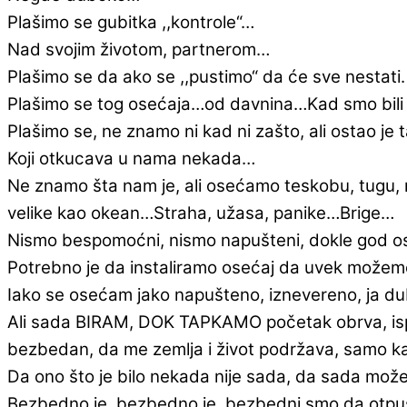
Plašimo se gubitka ,,kontrole“…
Nad svojim životom, partnerom…
Plašimo se da ako se ,,pustimo“ da će sve nestati.
Plašimo se tog osećaja…od davnina…Kad smo bili n
Plašimo se, ne znamo ni kad ni zašto, ali ostao je 
Koji otkucava u nama nekada…
Ne znamo šta nam je, ali osećamo teskobu, tugu, ne
velike kao okean…Straha, užasa, panike…Brige…
Nismo bespomoćni, nismo napušteni, dokle god o
Potrebno je da instaliramo osećaj da uvek može
Iako se osećam jako napušteno, iznevereno, ja du
Ali sada BIRAM, DOK TAPKAMO početak obrva, ispod 
bezbedan, da me zemlja i život podržava, samo 
Da ono što je bilo nekada nije sada, da sada m
Bezbedno je, bezbedno je, bezbedni smo da otpusti