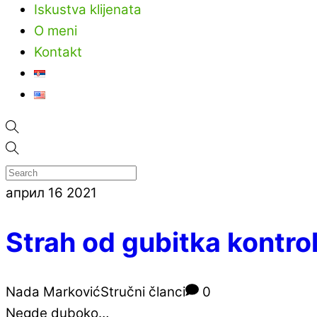
Iskustva klijenata
O meni
Kontakt
април
16
2021
Strah od gubitka kontro
Nada Marković
Stručni članci
0
Negde duboko…